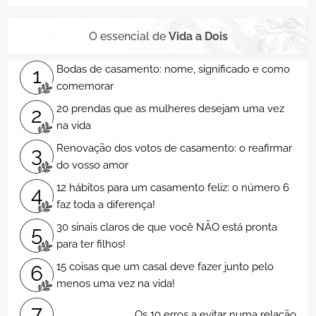
O essencial de
Vida a Dois
Bodas de casamento: nome, significado e como
1
comemorar
20 prendas que as mulheres desejam uma vez
2
na vida
Renovação dos votos de casamento: o reafirmar
3
do vosso amor
12 hábitos para um casamento feliz: o número 6
4
faz toda a diferença!
30 sinais claros de que você NÃO está pronta
5
para ter filhos!
15 coisas que um casal deve fazer junto pelo
6
menos uma vez na vida!
7
Os 10 erros a evitar numa relação